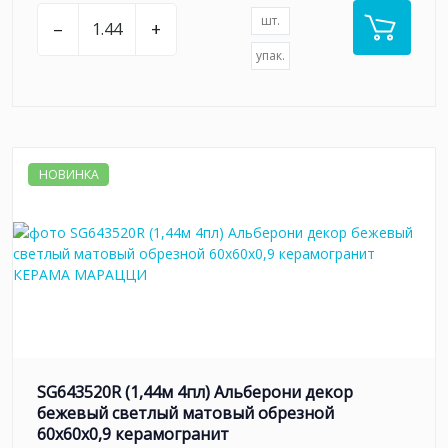
шт.
–
+
упак.
НОВИНКА
SG643520R (1,44м 4пл) Альберони декор
бежевый светлый матовый обрезной
60x60x0,9 керамогранит