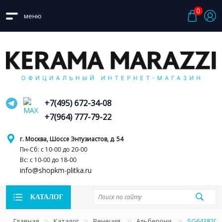
0
меню
+7(495) 672-34-08
+7(964) 777-79-22
г. Москва, Шоссе Энтузиастов, д. 54
Пн-Сб: с 10-00 до 20-00
Вс: с 10-00 до 18-00
info@shopkm-plitka.ru
КАТАЛОГ
Главная
Каталог
Венеция
Альберони
SG643820R