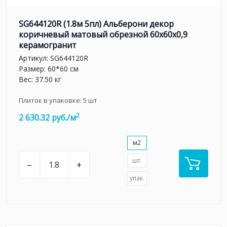
SG644120R (1.8м 5пл) Альберони декор
коричневый матовый обрезной 60x60x0,9
керамогранит
Артикул:
SG644120R
Размер: 60*60 см
Вес: 37.50 кг
Плиток в упаковке:
5
шт
2
2 630.32 руб./м
м2
шт.
–
+
упак.