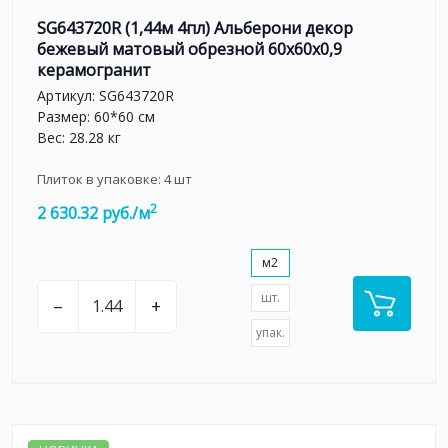
SG643720R (1,44м 4пл) Альберони декор
бежевый матовый обрезной 60x60x0,9
керамогранит
Артикул:
SG643720R
Размер: 60*60 см
Вес: 28.28 кг
Плиток в упаковке:
4
шт
2
2 630.32 руб./м
м2
шт.
–
+
упак.