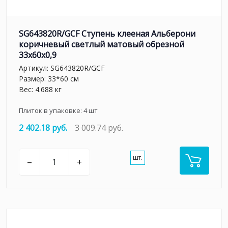
SG643820R/GCF Ступень клееная Альберони
коричневый светлый матовый обрезной
33x60x0,9
Артикул:
SG643820R/GCF
Размер: 33*60 см
Вес: 4.688 кг
Плиток в упаковке:
4
шт
2 402.18 руб.
3 009.74 руб.
шт.
–
+