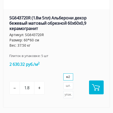
SG643720R (1.8м 5пл) Альберони декор
бежевый матовый обрезной 60x60x0,9
керамогранит
Артикул:
SG643720R
Размер: 60*60 см
Вес: 37.50 кг
Плиток в упаковке:
5
шт
2
2 630.32 руб./м
м2
шт.
–
+
упак.