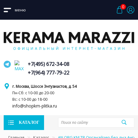
0
меню
+7(495) 672-34-08
+7(964) 777-79-22
г. Москва, Шоссе Энтузиастов, д. 54
Пн-Сб: с 10-00 до 20-00
Вс: с 10-00 до 18-00
info@shopkm-plitka.ru
КАТАЛОГ
Главная
Каталог
AN.ORG.KM.TR Органайзер без дна Анг