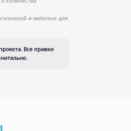
о количества
техникой и мебелью для
 проекта. Все правки
лнительно.
И