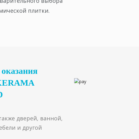
варительного выбора
мической плитки.
 оказания
в KERAMA
D
акже дверей, ванной,
ебели и другой