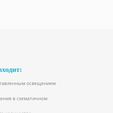
входит:
ставленным освещением
щения в схематичном