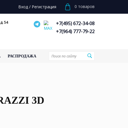
0
товаров
Вход
/
Регистрация
д. 54
+7(495) 672-34-08
+7(964) 777-79-22
А
РАСПРОДАЖА
RAZZI 3D