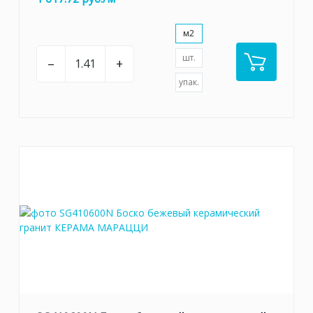
м2
шт.
–
+
упак.