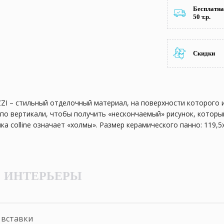
Бесплатна
50 т.р.
Скидки
I – стильный отделочный материал, на поверхности которого 
по вертикали, чтобы получить «нескончаемый» рисунок, кото
ка colline означает «холмы». Размер керамического панно: 119
окрытие даже в том интерьере, где есть своя определенная п
 паттерн, поэтому керамика станет украшением помещений и в с
аждому сделать интерьер необыкновенно гармоничным и подчер
ИНТЕРЬЕРЫ
т сохранять неизменный вид на протяжении всего срока эксплу
 вставки