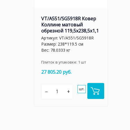
VT/A551/SG5918R Ковер
Коллине матовый
обрезной 119,5х238,5х1,1
Артикул:
VT/A551/SG5918R
Размер: 238*119.5 см
Вес: 78.0333 кг
Плиток в упаковке:
1
шт
27 805.20 руб.
шт.
–
+