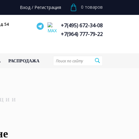
0
товаров
Вход
/
Регистрация
д. 54
+7(495) 672-34-08
+7(964) 777-79-22
А
РАСПРОДАЖА
ЦИИ
не