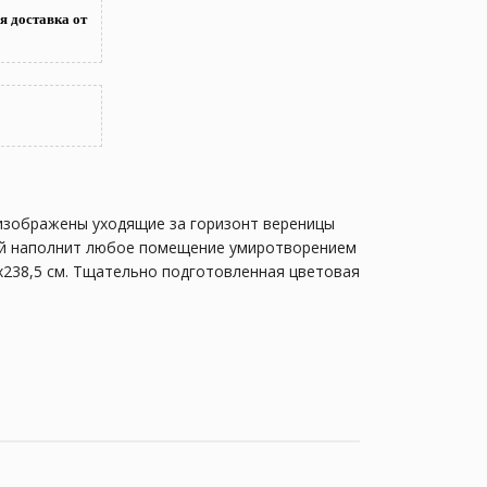
я доставка от
изображены уходящие за горизонт вереницы
рый наполнит любое помещение умиротворением
,5х238,5 см. Тщательно подготовленная цветовая
алитра оттенков. Предложенный дизайнерами
кандинавском стиле.
кнет его естественную красоту. Технические
атации.