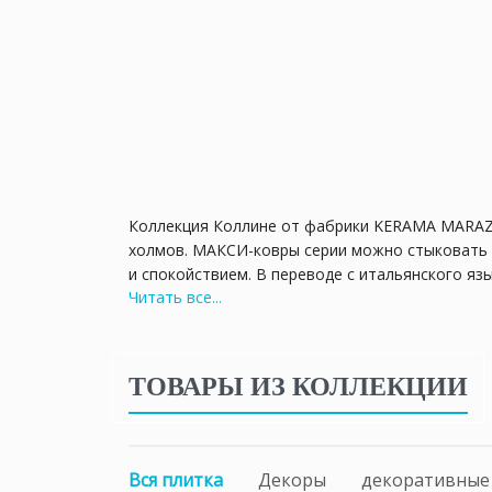
Коллекция Коллине от фабрики KERAMA MARAZZ
холмов. МАКСИ-ковры серии можно стыковать 
и спокойствием. В переводе с итальянского язы
Читать все...
гамма позволяет использовать облицовочное п
абстрактный рисунок похож на геометрический
Серия Коллине от КЕРАМА МАРАЦЦИ позволит к
ТОВАРЫ ИЗ КОЛЛЕКЦИИ
характеристики фирменной продукции позволяю
Вся плитка
Декоры
декоративные