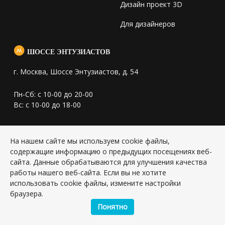
Дизайн проект 3D
Для дизайнеров
ШОССЕ ЭНТУЗИАСТОВ
г. Москва, Шоссе Энтузиастов, д. 54
Пн-Сб: с 10-00 до 20-00
Вс: с 10-00 до 18-00
info@shopkm-plitka.ru
На нашем сайте мы используем cookie файлы,
содержащие информацию о предыдущих посещениях веб-
+7(495) 672-34-08
сайта. Данные обрабатываются для улучшения качества
+7(964) 777-79-22
работы нашего веб-сайта. Если вы не хотите
использовать cookie файлы, измените настройки
браузера.
Понятно