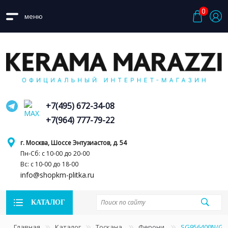
0
меню
+7(495) 672-34-08
+7(964) 777-79-22
г. Москва, Шоссе Энтузиастов, д. 54
Пн-Сб: с 10-00 до 20-00
Вс: с 10-00 до 18-00
info@shopkm-plitka.ru
КАТАЛОГ
Главная
Каталог
Тоскана
Ферони
SG956400N/GR