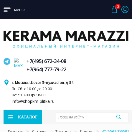
0
меню
+7(495) 672-34-08
+7(964) 777-79-22
г. Москва, Шоссе Энтузиастов, д. 54
Пн-Сб: с 10-00 до 20-00
Вс: с 10-00 до 18-00
info@shopkm-plitka.ru
КАТАЛОГ
Главная
Каталог
Тоскана
Кампо
VT/A561/SG5918