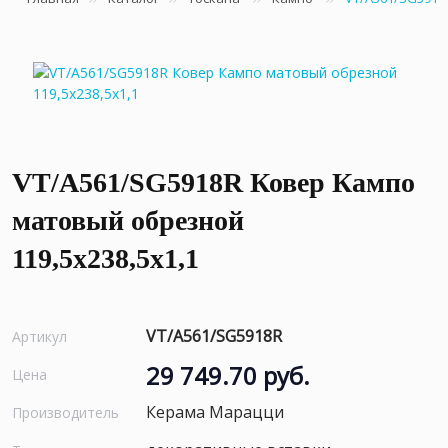
VT/A561/SG5918R Ковер Кампо
матовый обрезной
119,5х238,5х1,1
VT/A561/SG5918R
Артикул
29 749.70 руб.
Цена
Керама Марацци
Производитель