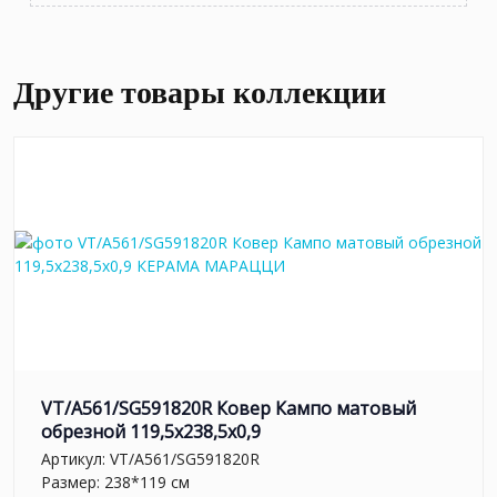
Другие товары коллекции
VT/A561/SG591820R Ковер Кампо матовый
обрезной 119,5х238,5х0,9
Артикул:
VT/A561/SG591820R
Размер: 238*119 см