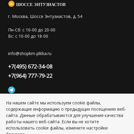
ШОССЕ ЭНТУЗИАСТОВ
г. Москва, Шоссе Энтузиастов, д. 54
Пн-Сб: с 10-00 до 20-00
Вс: с 10-00 до 18-00
info@shopkm-plitka.ru
+7(495) 672-34-08
+7(964) 777-79-22
На нашем сайте мы используем cookie файлы,
содержащие информацию о предыдущих посещениях веб-
Конфиденциальность персональной информации
сайта. Данные обрабатываются для улучшения качества
работы нашего веб-сайта. Если вы не хотите
использовать cookie файлы, измените настройки
Copyright © 2026 ИП Григорьян Юлия Сергеевна, ИНН:
501703338416