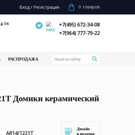
0
товаров
Вход
/
Регистрация
д. 54
+7(495) 672-34-08
+7(964) 777-79-22
А
РАСПРОДАЖА
21T Домики керамический
Дизайн
AR14/1221T
в подарок