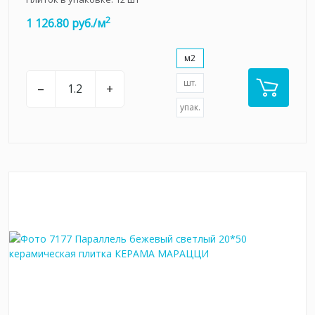
2
1 126.80 руб./м
м2
шт.
–
+
упак.