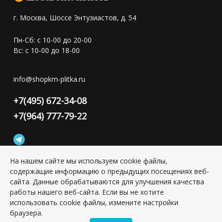
г. Москва, Шоссе Энтузиастов, д. 54
Пн-Сб: с 10-00 до 20-00
Вс: с 10-00 до 18-00
info@shopkm-plitka.ru
+7(495) 672-34-08
+7(964) 777-79-22
На нашем сайте мы используем cookie файлы,
содержащие информацию о предыдущих посещениях веб-
Конфиденциальность персональной информации
сайта. Данные обрабатываются для улучшения качества
работы нашего веб-сайта. Если вы не хотите
использовать cookie файлы, измените настройки
Copyright © 2026 ИП Григорьян Юлия Сергеевна, ИНН:
браузера.
501703338416