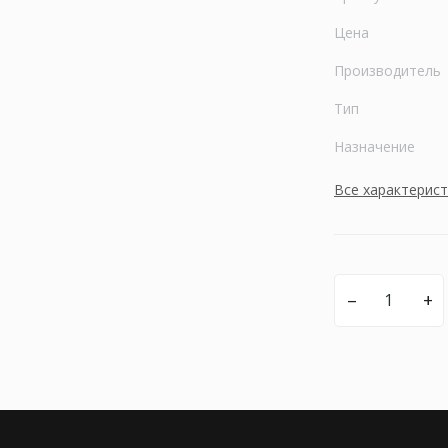
Цена
Производитель
Тип
Назначение
Все характерис
–
+