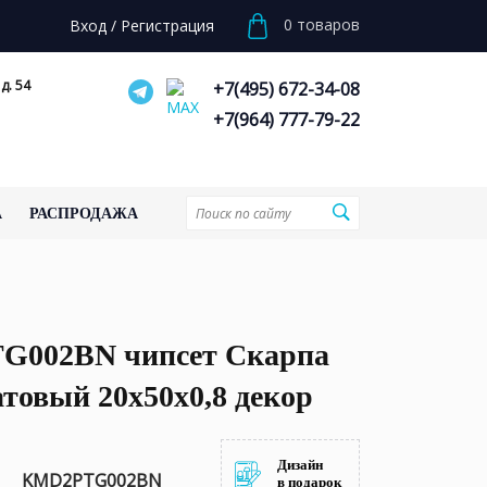
0
товаров
Вход
/
Регистрация
д. 54
+7(495) 672-34-08
+7(964) 777-79-22
А
РАСПРОДАЖА
002BN чипсет Скарпа
товый 20x50x0,8 декор
Дизайн
KMD2PTG002BN
в подарок