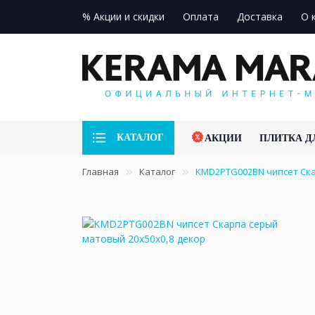
% Акции и скидки
Оплата
Доставка
О 
КАТАЛОГ
АКЦИИ
ПЛИТКА Д
Главная
Каталог
KMD2PTG002BN чипсет Ска