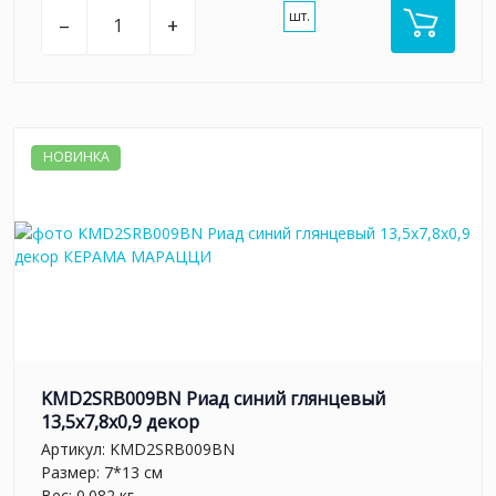
шт.
–
+
НОВИНКА
KMD2SRB009BN Риад синий глянцевый
13,5x7,8x0,9 декор
Артикул:
KMD2SRB009BN
Размер: 7*13 см
Вес: 0.082 кг