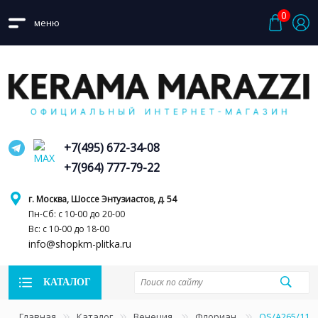
0
меню
+7(495) 672-34-08
+7(964) 777-79-22
г. Москва, Шоссе Энтузиастов, д. 54
Пн-Сб: с 10-00 до 20-00
Вс: с 10-00 до 18-00
info@shopkm-plitka.ru
КАТАЛОГ
Главная
Каталог
Венеция
Флориан
OS/A265/110