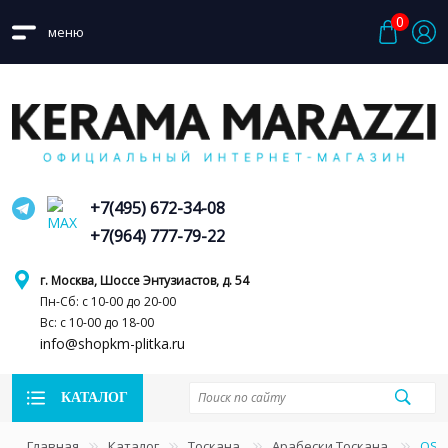
0
меню
+7(495) 672-34-08
+7(964) 777-79-22
г. Москва, Шоссе Энтузиастов, д. 54
Пн-Сб: с 10-00 до 20-00
Вс: с 10-00 до 18-00
info@shopkm-plitka.ru
КАТАЛОГ
Главная
Каталог
Тоскана
Арабески Тоскана
OS/A