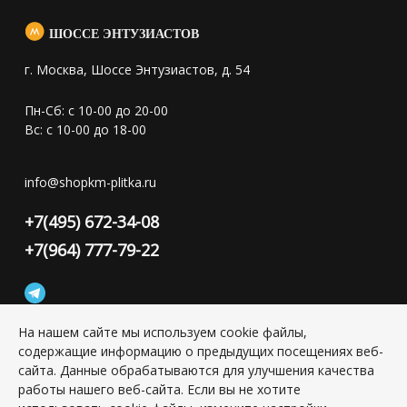
ШОССЕ ЭНТУЗИАСТОВ
г. Москва, Шоссе Энтузиастов, д. 54
Пн-Сб: с 10-00 до 20-00
Вс: с 10-00 до 18-00
info@shopkm-plitka.ru
+7(495) 672-34-08
+7(964) 777-79-22
На нашем сайте мы используем cookie файлы,
содержащие информацию о предыдущих посещениях веб-
Конфиденциальность персональной информации
сайта. Данные обрабатываются для улучшения качества
работы нашего веб-сайта. Если вы не хотите