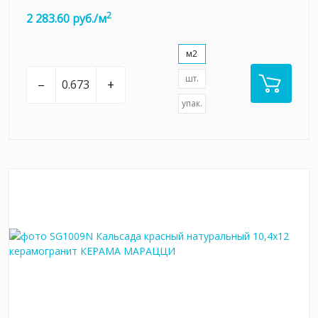
2
2 283.60 руб./м
м2
шт.
–
+
упак.