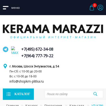
0
меню
+7(495) 672-34-08
+7(964) 777-79-22
г. Москва, Шоссе Энтузиастов, д. 54
Пн-Сб: с 10-00 до 20-00
Вс: с 10-00 до 18-00
info@shopkm-plitka.ru
КАТАЛОГ
Главная
Каталог
Португалия
Кальсада
VT/A286/