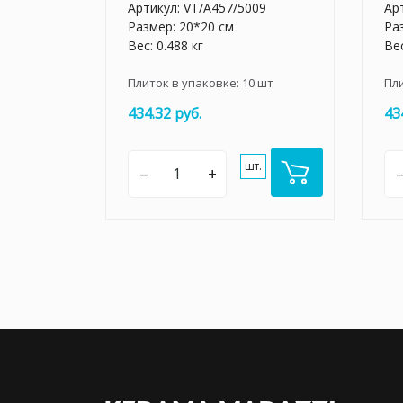
Артикул:
VT/A457/5009
Ар
Размер: 20*20 см
Ра
Вес: 0.488 кг
Вес
Плиток в упаковке:
10
шт
Пл
434.32 руб.
43
шт.
–
+