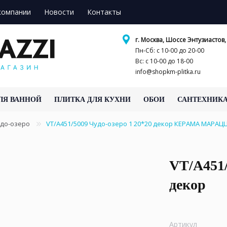
компании
Новости
Контакты
г. Москва, Шоссе Энтузиастов, 
Пн-Сб: с 10-00 до 20-00
Вс: с 10-00 до 18-00
info@shopkm-plitka.ru
ЛЯ ВАННОЙ
ПЛИТКА ДЛЯ КУХНИ
ОБОИ
САНТЕХНИК
до-озеро
VT/A451/5009 Чудо-озеро 1 20*20 декор КЕРАМА МАРАЦ
VT/A451/
декор
Артикул