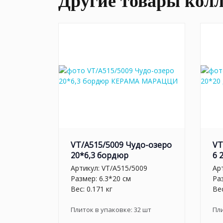
Другие товары кол
VT/A515/5009 Чудо-озеро
VT
20*6,3 бордюр
6 
Артикул:
VT/A515/5009
Ар
Размер: 6.3*20 см
Ра
Вес: 0.171 кг
Вес
Плиток в упаковке:
32
шт
Пл