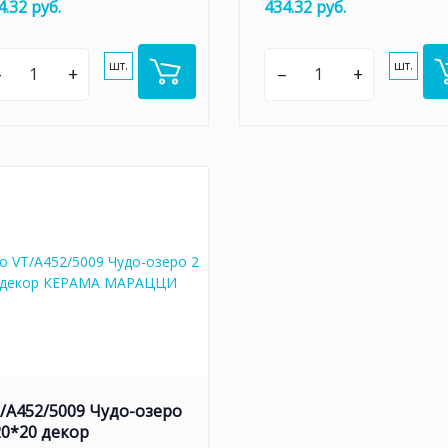
4.32 руб.
434.32 руб.
шт.
шт.
–
+
–
+
/A452/5009 Чудо-озеро
20*20 декор