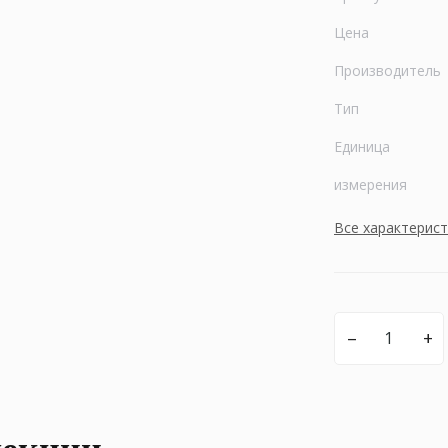
Цена
Производитель
Тип
Единица
измерения
Все характерис
–
+