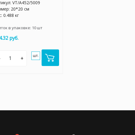
тикул:
VT/A452/5009
змер: 20*20 см
: 0.488 кг
иток в упаковке:
10
шт
4.32 руб.
шт.
–
+