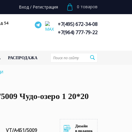
0
товаров
Вход
/
Регистрация
д. 54
+7(495) 672-34-08
+7(964) 777-79-22
А
РАСПРОДАЖА
ЦИ
5009 Чудо-озеро 1 20*20
Дизайн
VT/A451/5009
в подарок