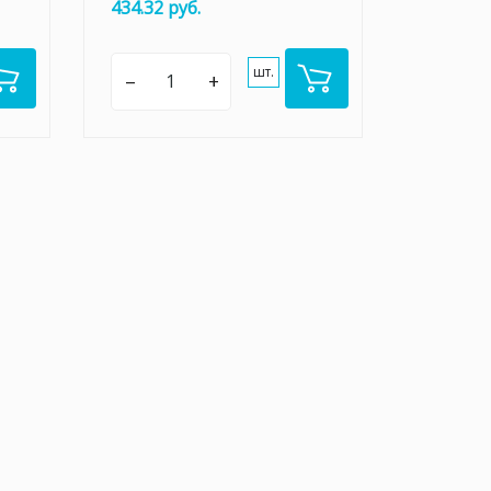
434.32 руб.
шт.
–
+