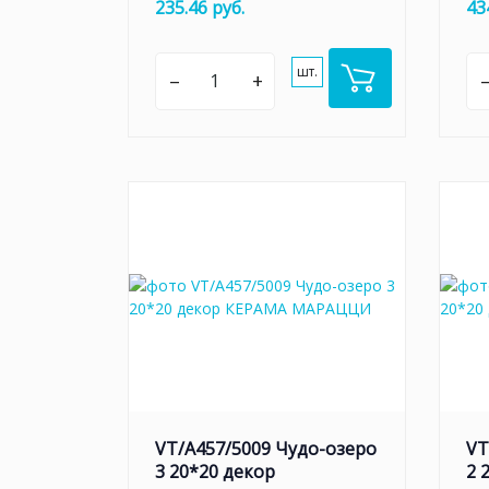
235.46 руб.
43
шт.
–
+
VT/A457/5009 Чудо-озеро
VT
3 20*20 декор
2 