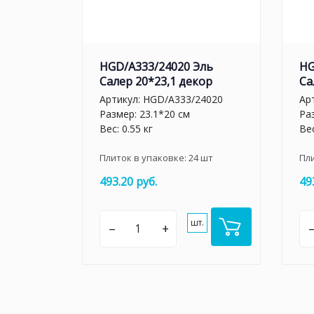
HGD/A333/24020 Эль
HG
Салер 20*23,1 декор
Са
Артикул:
HGD/A333/24020
Ар
Размер: 23.1*20 см
Ра
Вес: 0.55 кг
Вес
Плиток в упаковке:
24
шт
Пл
493.20 руб.
49
шт.
–
+