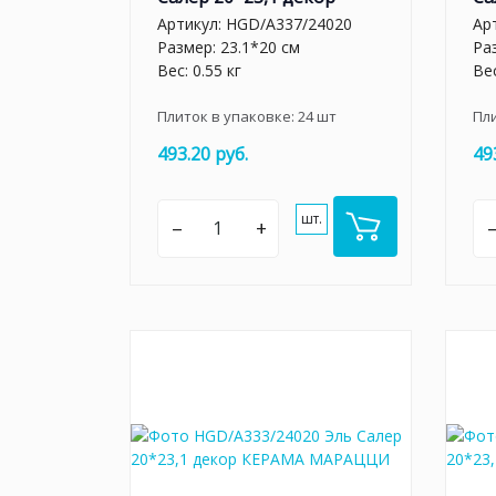
Артикул:
HGD/A337/24020
Ар
Размер: 23.1*20 см
Ра
Вес: 0.55 кг
Вес
Плиток в упаковке:
24
шт
Пл
493.20 руб.
49
шт.
–
+