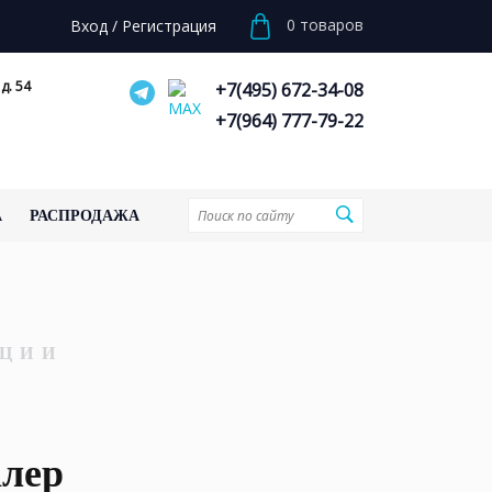
0
товаров
Вход
/
Регистрация
д. 54
+7(495) 672-34-08
+7(964) 777-79-22
А
РАСПРОДАЖА
ЦИИ
алер