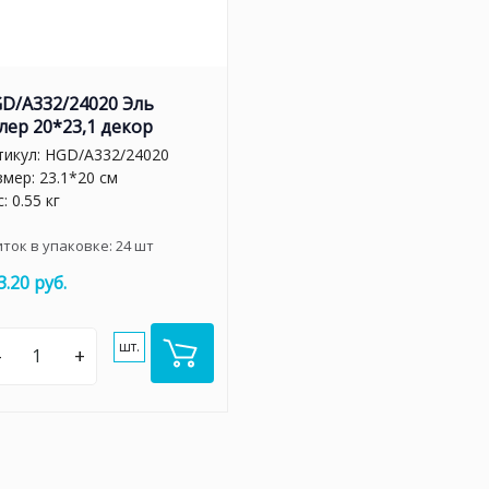
D/A332/24020 Эль
лер 20*23,1 декор
тикул:
HGD/A332/24020
змер: 23.1*20 см
: 0.55 кг
иток в упаковке:
24
шт
3.20 руб.
шт.
–
+