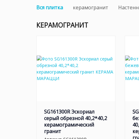
Вся плитка
керамогранит
Настенн
КЕРАМОГРАНИТ
SG161300R Эскориал
SG
серый обрезной 40,2*40,2
бе
керамограмический
40
гранит
ке
гр