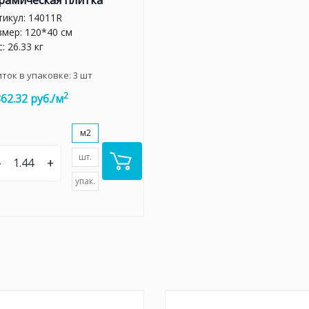
рамическая плитка
тикул:
14011R
змер: 120*40 см
: 26.33 кг
иток в упаковке:
3
шт
2
362.32 руб./м
м2
шт.
–
+
упак.