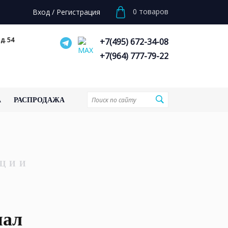
0
товаров
Вход
/
Регистрация
д. 54
+7(495) 672-34-08
+7(964) 777-79-22
А
РАСПРОДАЖА
ЦИИ
иал