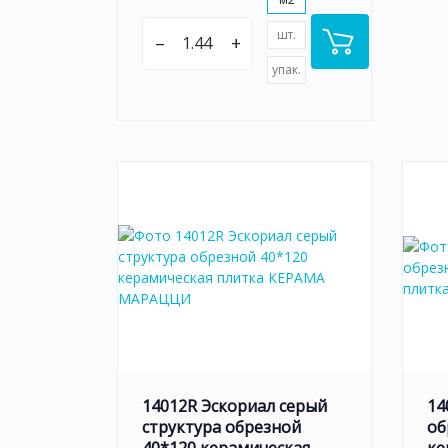
шт.
–
+
упак.
14012R Эскориал серый
14
структура обрезной
об