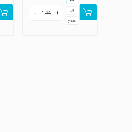
шт.
–
+
упак.