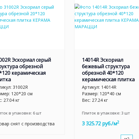
002R Эскориал серый
14014R Эскориал
руктура обрезной
бежевый структура
*120 керамическая
обрезной 40*120
итка
керамическая плитка
тикул:
31002R
Артикул:
14014R
змер: 120*20 см
Размер: 120*40 см
: 27.04 кг
Вес: 27.24 кг
иток в упаковке:
6
шт
Плиток в упаковке:
3
шт
2
3 325.72 руб./м
овар снят с производства
м2