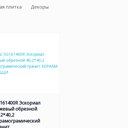
ая плитка
Декоры
161400R Эскориал
жевый обрезной
,2*40,2
рамограмический
анит