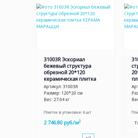
31003R Эскориал
31
бежевый структура
ст
обрезной 20*120
20
керамическая плитка
пл
Артикул:
31003R
Ар
Размер: 120*20 см
Ра
Вес: 27.04 кг
Вес
Плиток в упаковке:
6
шт
Пл
2
2 746.80 руб./м
Т
м2