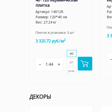
40*120 керамическая
ке
плитка
Ар
Артикул:
14012R
Ра
Размер: 120*40 см
Вес
Вес: 27.24 кг
Пл
Плиток в упаковке:
3
шт
3 
2
3 325.72 руб./м
м2
шт.
–
+
упак.
ДЕКОРЫ