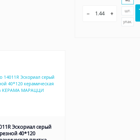
шт.
–
+
упак.
011R Эскориал серый
резной 40*120