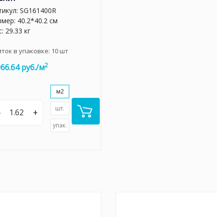
тикул:
SG161400R
мер: 40.2*40.2 см
: 29.33 кг
иток в упаковке:
10
шт
2
966.64 руб./м
м2
шт.
–
+
упак.