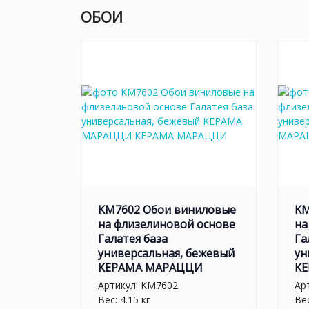
ОБОИ
KM7602 Обои виниловые
KM
на флизелиновой основе
на
Галатея база
Га
универсальная, бежевый
ун
KЕРАМА МАРАЦЦИ
K
Артикул:
KM7602
Ар
Вес: 4.15 кг
Вес