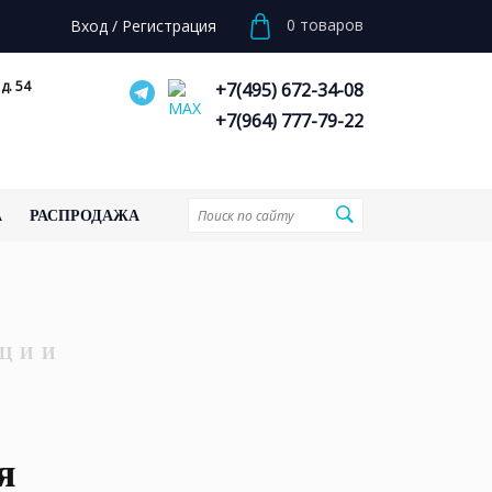
0
товаров
Вход
/
Регистрация
д. 54
+7(495) 672-34-08
+7(964) 777-79-22
А
РАСПРОДАЖА
ЦИИ
я