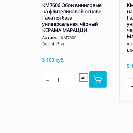
KM7606 Обои виниловые
KM
на флизелиновой основе
на
Галатея база
Га
универсальная, чёрный
ун
KЕРАМА МАРАЦЦИ
че
М
Артикул:
KM7606
Вес: 4.15 кг
Ар
Вес
5 100 руб.
5 
шт.
–
+