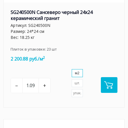
SG240500N Сансеверо черный 24x24
керамический гранит
Артикул:
SG240500N
Размер: 24*24 см
Вес: 18.25 кг
Плиток в упаковке:
23
шт
2
2 200.88 руб./м
м2
шт.
–
+
упак.