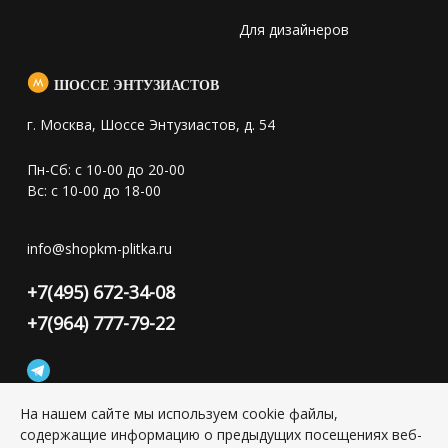
Для дизайнеров
ШОССЕ ЭНТУЗИАСТОВ
г. Москва, Шоссе Энтузиастов, д. 54
Пн-Сб: с 10-00 до 20-00
Вс: с 10-00 до 18-00
info@shopkm-plitka.ru
+7(495) 672-34-08
+7(964) 777-79-22
На нашем сайте мы используем cookie файлы,
содержащие информацию о предыдущих посещениях веб-
Конфиденциальность персональной информации