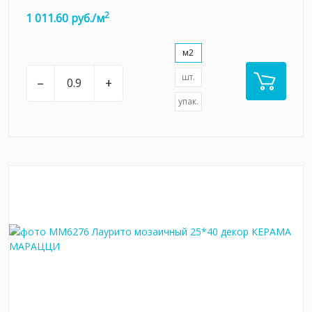
2
1 011.60 руб./м
м2
шт.
–
+
упак.