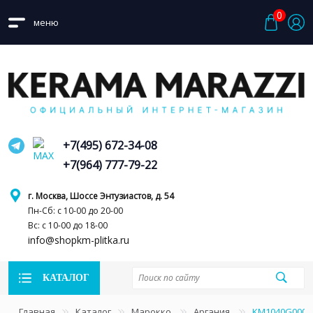
0
меню
+7(495) 672-34-08
+7(964) 777-79-22
г. Москва, Шоссе Энтузиастов, д. 54
Пн-Сб: с 10-00 до 20-00
Вс: с 10-00 до 18-00
info@shopkm-plitka.ru
КАТАЛОГ
Главная
Каталог
Марокко
Аргания
KM1040G0001