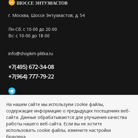
ШОССЕ ЭНТУЗИАСТОВ
г. Москва, Шоссе Энтузиастов, д. 54
Пн-Сб: с 10-00 до 20-00
Вс: с 10-00 до 18-00
info@shopkm-plitka.ru
+7(495) 672-34-08
+7(964) 777-79-22
На нашем сайте мы используем cookie файлы,
содержащие информацию о предыдущих посещениях веб-
Конфиденциальность персональной информации
сайта. Данные обрабатываются для улучшения качества
работы нашего веб-сайта. Если вы не хотите
использовать cookie файлы, измените настройки
Copyright © 2026 ИП Григорьян Юлия Сергеевна, ИНН:
501703338416
браузера.