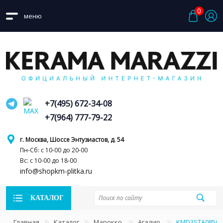
0
меню
+7(495) 672-34-08
+7(964) 777-79-22
г. Москва, Шоссе Энтузиастов, д. 54
Пн-Сб: с 10-00 до 20-00
Вс: с 10-00 до 18-00
info@shopkm-plitka.ru
КАТАЛОГ
Главная
Каталог
Марокко
Агадир
KMD3STA085GR