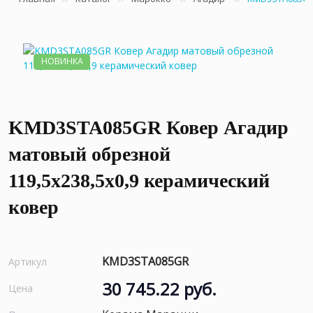
НОВИНКА
KMD3STA085GR Ковер Агадир
матовый обрезной
119,5x238,5x0,9 керамический
ковер
KMD3STA085GR
Артикул
30 745.22 руб.
Цена