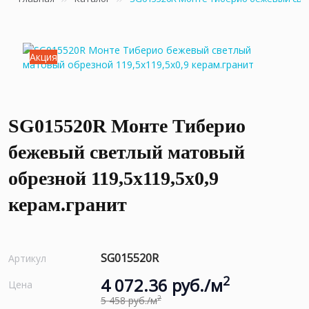
Акция
SG015520R Монте Тиберио
бежевый светлый матовый
обрезной 119,5x119,5x0,9
керам.гранит
SG015520R
Артикул
2
4 072.36 руб./м
Цена
2
5 458 руб./м