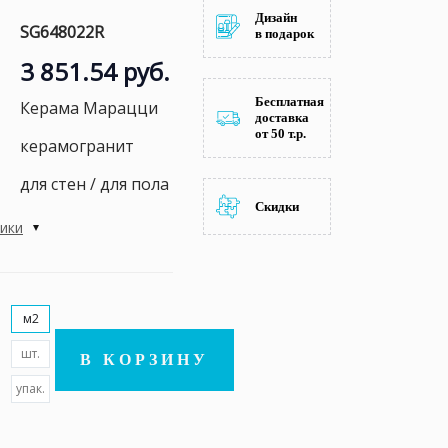
Дизайн
SG648022R
в подарок
3 851.54 руб.
Бесплатная
Керама Марацци
доставка
от 50 т.р.
керамогранит
для стен / для пола
Скидки
тики
м2
шт.
В КОРЗИНУ
упак.