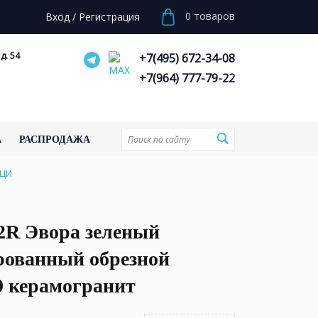
0
товаров
Вход
/
Регистрация
д. 54
+7(495) 672-34-08
+7(964) 777-79-22
А
РАСПРОДАЖА
ЦЦИ
2R Эвора зеленый
рованный обрезной
9 керамогранит