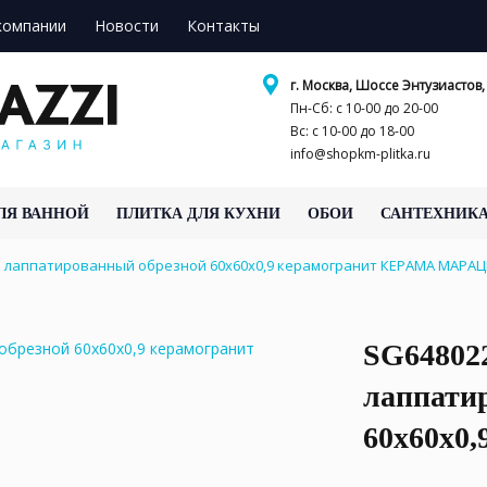
компании
Новости
Контакты
г. Москва, Шоссе Энтузиастов, 
Пн-Сб: с 10-00 до 20-00
Вс: с 10-00 до 18-00
info@shopkm-plitka.ru
ЛЯ ВАННОЙ
ПЛИТКА ДЛЯ КУХНИ
ОБОИ
САНТЕХНИК
 лаппатированный обрезной 60x60x0,9 керамогранит КЕРАМА МАРА
SG64802
лаппати
60x60x0,