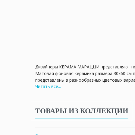
Дизайнеры КЕРАМА МАРАЦЦИ представляют нежн
Матовая фоновая керамика размера 30х60 см п
представлены в разнообразных цветовых вариа
Читать все...
является панно с изображенными стилизованн
помогут бордюры формата 7,2х30 см с таким ж
спокойствия и умиротворения.
ТОВАРЫ ИЗ КОЛЛЕКЦИИ
Архипелаг Мадейра – это райское место для от
путешествия, так и для любителей спорта и др