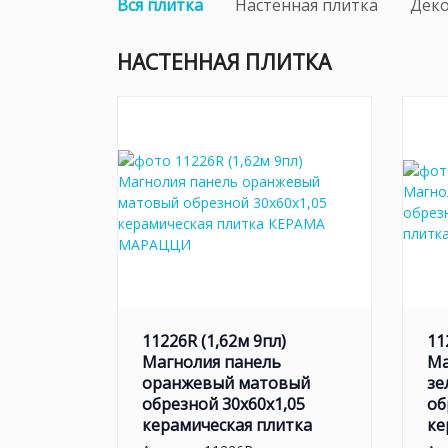
Вся плитка
Настенная плитка
Дек
НАСТЕННАЯ ПЛИТКА
11226R (1,62м 9пл)
11
Магнолия панель
Ма
оранжевый матовый
зе
обрезной 30x60x1,05
об
керамическая плитка
ке