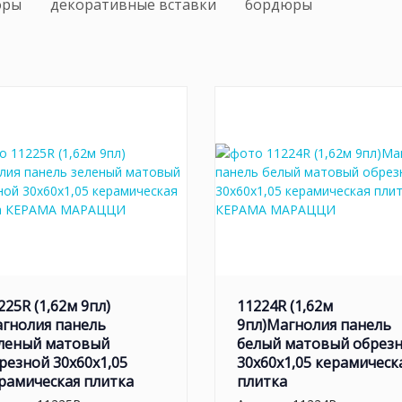
оры
декоративные вставки
бордюры
225R (1,62м 9пл)
11224R (1,62м
гнолия панель
9пл)Магнолия панель
леный матовый
белый матовый обрез
резной 30x60x1,05
30x60x1,05 керамическ
рамическая плитка
плитка