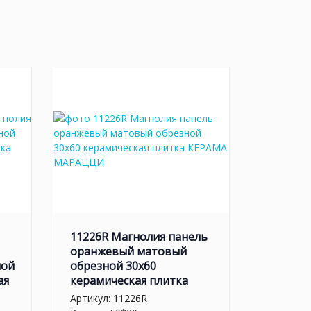
11226R Магнолия панель
оранжевый матовый
ной
обрезной 30х60
ая
керамическая плитка
Артикул:
11226R