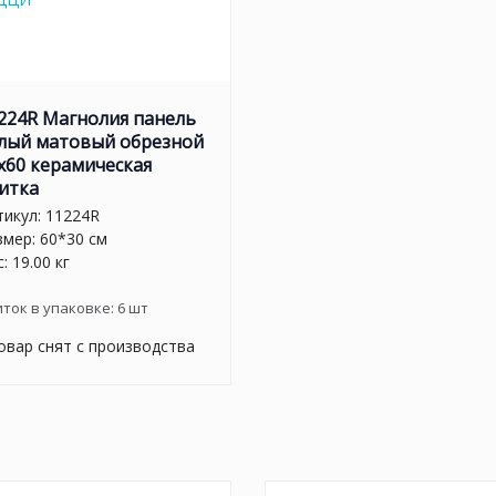
224R Магнолия панель
лый матовый обрезной
х60 керамическая
итка
тикул:
11224R
змер: 60*30 см
: 19.00 кг
иток в упаковке:
6
шт
овар снят с производства