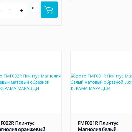
шт.
–
+
F002R Плинтус
FMF001R Плинтус
гнолия оранжевый
Магнолия белый