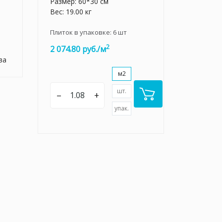
Размер: 60*30 см
Вес: 19.00 кг
Плиток в упаковке:
6
шт
2
2 074.80 руб./м
ва
м2
шт.
–
+
упак.