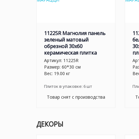
11225R Магнолия панель
11
зеленый матовый
бе
обрезной 30х60
30
керамическая плитка
пл
Артикул:
11225R
Ар
Размер: 60*30 см
Ра
Вес: 19.00 кг
Вес
Плиток в упаковке:
6
шт
Пл
Товар снят с производства
Т
ДЕКОРЫ