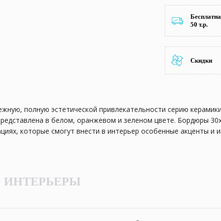
Бесплатна
50 т.р.
Скидки
ую, полную эстетической привлекательности серию керамики 
редставлена в белом, оранжевом и зеленом цвете. Бордюры 30х5
циях, которые смогут внести в интерьер особенные акценты и 
ыми цветками магнолии, края которых обрамлены золотистым 
е узором. Данная коллекция прекрасно подойдет для отделки л
ИНТЕРЬЕРЫ
дыха в окружении природы, красоты и чистого воздуха. Здесь п
угих активностей, а флора и фауна поражает своим разнообрази