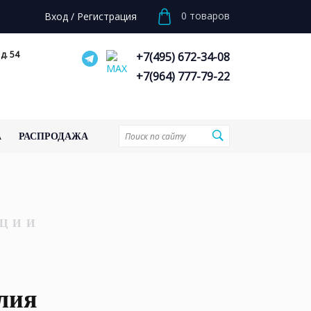
0
товаров
Вход
/
Регистрация
д. 54
+7(495) 672-34-08
+7(964) 777-79-22
А
РАСПРОДАЖА
ЦИИ
лия