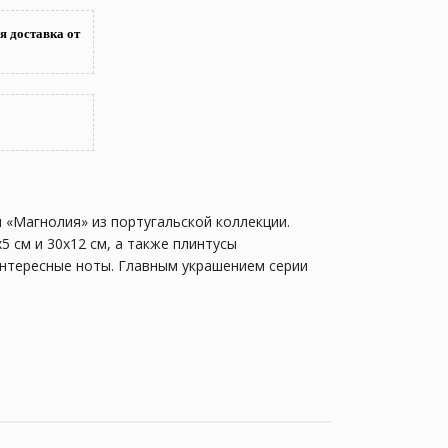
я доставка от
«Магнолия» из португальской коллекции.
 см и 30х12 см, а также плинтусы
интересные ноты. Главным украшением серии
покрытием. Завершить колоритную композицию
юбой комнаты и создаст в ней атмосферу
редусмотрены все удобства как для спокойного
ем и красотой.