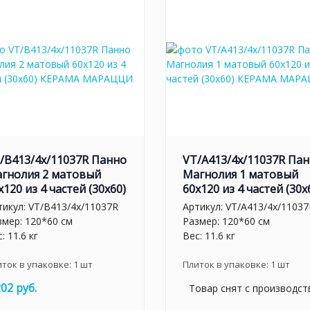
/B413/4x/11037R Панно
VT/A413/4x/11037R Па
гнолия 2 матовый
Магнолия 1 матовый
х120 из 4 частей (30х60)
60х120 из 4 частей (30х
тикул:
VT/B413/4x/11037R
Артикул:
VT/A413/4x/11037
змер: 120*60 см
Размер: 120*60 см
: 11.6 кг
Вес: 11.6 кг
иток в упаковке:
1
шт
Плиток в упаковке:
1
шт
202 руб.
Товар снят с производст