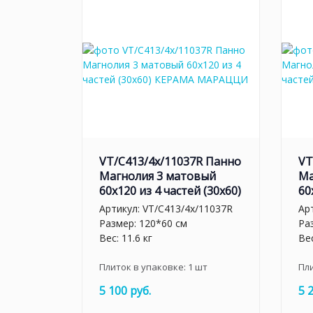
VT/C413/4x/11037R Панно
VT
Магнолия 3 матовый
Ма
60х120 из 4 частей (30х60)
60
Артикул:
VT/C413/4x/11037R
Ар
Размер: 120*60 см
Ра
Вес: 11.6 кг
Вес
Плиток в упаковке:
1
шт
Пл
5 100 руб.
5 