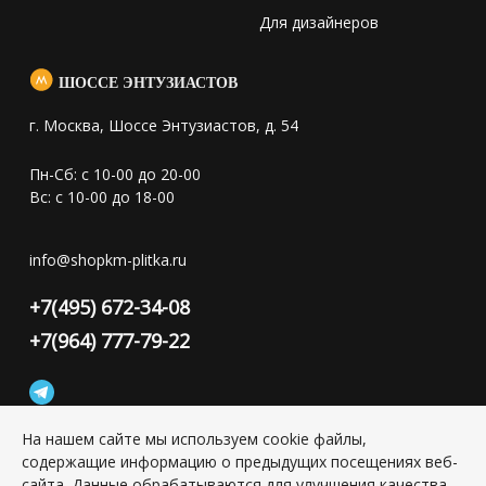
Для дизайнеров
ШОССЕ ЭНТУЗИАСТОВ
г. Москва, Шоссе Энтузиастов, д. 54
Пн-Сб: с 10-00 до 20-00
Вс: с 10-00 до 18-00
info@shopkm-plitka.ru
+7(495) 672-34-08
+7(964) 777-79-22
На нашем сайте мы используем cookie файлы,
содержащие информацию о предыдущих посещениях веб-
Конфиденциальность персональной информации
сайта. Данные обрабатываются для улучшения качества