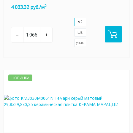
2
4 033.32 руб./м
м2
шт.
–
+
упак.
НОВИНКА