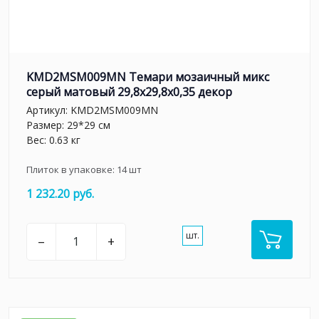
KMD2MSM009MN Темари мозаичный микс
серый матовый 29,8x29,8x0,35 декор
Артикул:
KMD2MSM009MN
Размер: 29*29 см
Вес: 0.63 кг
Плиток в упаковке:
14
шт
1 232.20 руб.
шт.
–
+