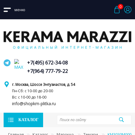
0
меню
+7(495) 672-34-08
+7(964) 777-79-22
г. Москва, Шоссе Энтузиастов, д. 54
Пн-Сб: с 10-00 до 20-00
Вс: с 10-00 до 18-00
info@shopkm-plitka.ru
КАТАЛОГ
Главная
Каталог
Марокко
Темари
KM3030M0001N