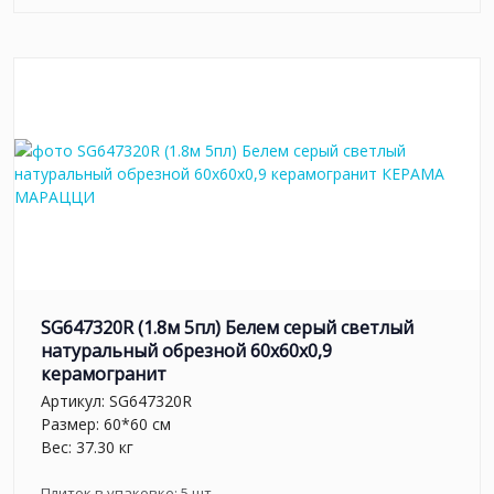
SG647320R (1.8м 5пл) Белем серый светлый
натуральный обрезной 60x60x0,9
керамогранит
Артикул:
SG647320R
Размер: 60*60 см
Вес: 37.30 кг
Плиток в упаковке:
5
шт