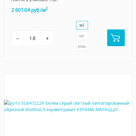
2
2 601.04 руб./м
м2
шт.
–
+
упак.