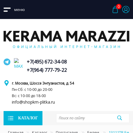
0
меню
+7(495) 672-34-08
+7(964) 777-79-22
г. Москва, Шоссе Энтузиастов, д. 54
Пн-Сб: с 10-00 до 20-00
Вс: с 10-00 до 18-00
info@shopkm-plitka.ru
КАТАЛОГ
Главная
Каталог
Португалия
Белем
13111TR Бел