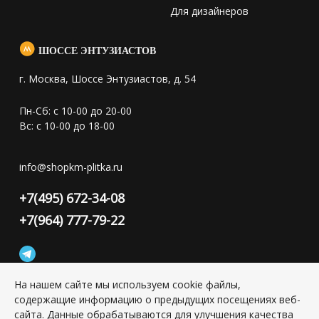
Для дизайнеров
ШОССЕ ЭНТУЗИАСТОВ
г. Москва, Шоссе Энтузиастов, д. 54
Пн-Сб: с 10-00 до 20-00
Вс: с 10-00 до 18-00
info@shopkm-plitka.ru
+7(495) 672-34-08
+7(964) 777-79-22
На нашем сайте мы используем cookie файлы,
содержащие информацию о предыдущих посещениях веб-
Конфиденциальность персональной информации
сайта. Данные обрабатываются для улучшения качества