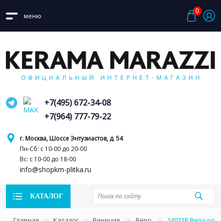
0
меню
+7(495) 672-34-08
+7(964) 777-79-22
г. Москва, Шоссе Энтузиастов, д. 54
Пн-Сб: с 10-00 до 20-00
Вс: с 10-00 до 18-00
info@shopkm-plitka.ru
КАТАЛОГ
Главная
Каталог
Венеция
Веро
14071R Веро роз