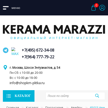
0
меню
+7(495) 672-34-08
+7(964) 777-79-22
г. Москва, Шоссе Энтузиастов, д. 54
Пн-Сб: с 10-00 до 20-00
Вс: с 10-00 до 18-00
info@shopkm-plitka.ru
КАТАЛОГ
Главная
Каталог
Португалия
Авейру
65013 Авей