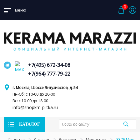
0
меню
+7(495) 672-34-08
+7(964) 777-79-22
г. Москва, Шоссе Энтузиастов, д. 54
Пн-Сб: с 10-00 до 20-00
Вс: с 10-00 до 18-00
info@shopkm-plitka.ru
КАТАЛОГ
Главная
Каталог
Венеция
Мираколи
8376 Мирак