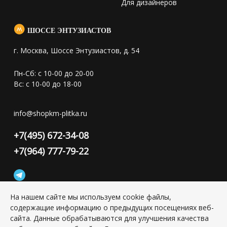
Для дизайнеров
ШОССЕ ЭНТУЗИАСТОВ
г. Москва, Шоссе Энтузиастов, д. 54
Пн-Сб: с 10-00 до 20-00
Вс: с 10-00 до 18-00
info@shopkm-plitka.ru
+7(495) 672-34-08
+7(964) 777-79-22
На нашем сайте мы используем cookie файлы,
содержащие информацию о предыдущих посещениях веб-
Конфиденциальность персональной информации
сайта. Данные обрабатываются для улучшения качества