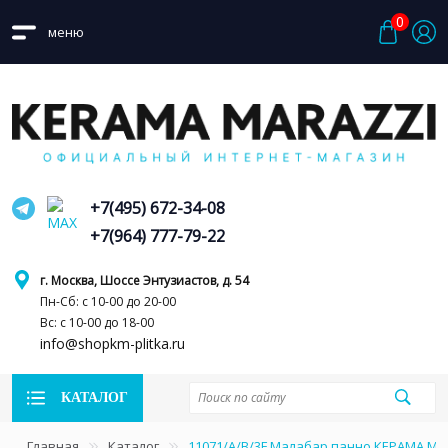
0
меню
+7(495) 672-34-08
+7(964) 777-79-22
г. Москва, Шоссе Энтузиастов, д. 54
Пн-Сб: с 10-00 до 20-00
Вс: с 10-00 до 18-00
info@shopkm-plitka.ru
КАТАЛОГ
Главная
Каталог
11071/A/B/3F Малабар панно КЕРАМА М