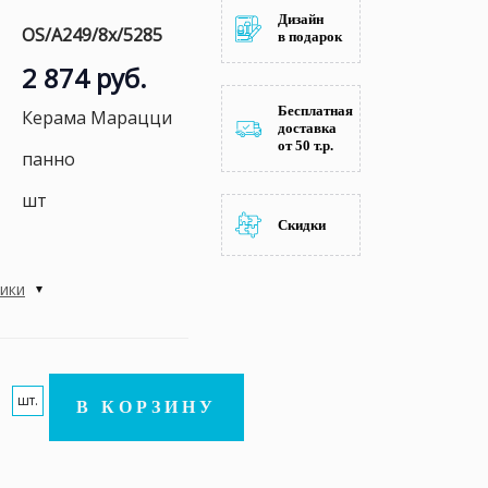
Дизайн
OS/A249/8x/5285
в подарок
2 874 руб.
Бесплатная
Керама Марацци
доставка
от 50 т.р.
панно
шт
Скидки
тики
шт.
В КОРЗИНУ