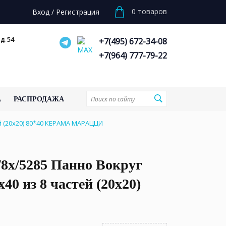
0
товаров
Вход
/
Регистрация
д. 54
+7(495) 672-34-08
+7(964) 777-79-22
А
РАСПРОДАЖА
й (20х20) 80*40 КЕРАМА МАРАЦЦИ
8x/5285 Панно Вокруг
х40 из 8 частей (20х20)