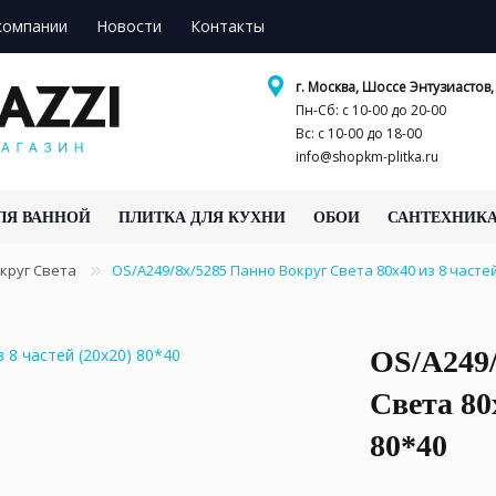
компании
Новости
Контакты
г. Москва, Шоссе Энтузиастов, 
Пн-Сб: с 10-00 до 20-00
Вс: с 10-00 до 18-00
info@shopkm-plitka.ru
ЛЯ ВАННОЙ
ПЛИТКА ДЛЯ КУХНИ
ОБОИ
САНТЕХНИК
круг Света
OS/A249/8x/5285 Панно Вокруг Света 80х40 из 8 часте
OS/A249/
Света 80
80*40