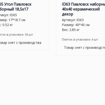
65 Угол Павловск
ID63 Павловск наборн
борный 18,5x17
40x40 керамический
декор
тикул:
ID65
змер: 17*18.7 см
Артикул:
ID63
: 0.52 кг
Размер: 40*40 см
Вес: 2.85 кг
иток в упаковке:
36
шт
Плиток в упаковке:
4
шт
овар снят с производства
Товар снят с производст