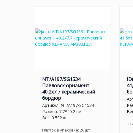
NT/A197/SG1534
ID
Павловск орнамент
41
40,2x7,7 керамический
бо
бордюр
Ар
Артикул:
NT/A197/SG1534
Ра
Размер: 7.7*40.2 см
Вес
Вес: 0.592 кг
Пл
Плиток в упаковке:
26
шт