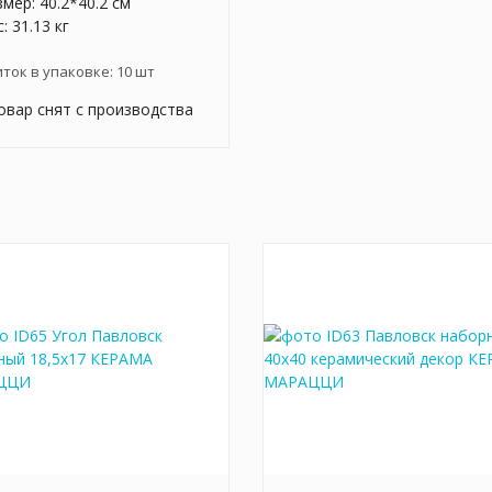
мер: 40.2*40.2 см
: 31.13 кг
иток в упаковке:
10
шт
овар снят с производства