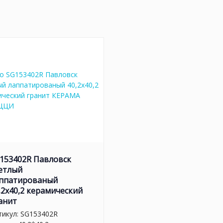
153402R Павловск
етлый
ппатированый
,2x40,2 керамический
анит
тикул:
SG153402R