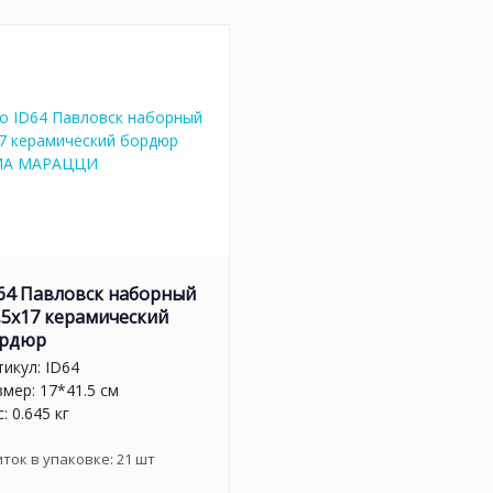
64 Павловск наборный
,5x17 керамический
рдюр
тикул:
ID64
змер: 17*41.5 см
: 0.645 кг
иток в упаковке:
21
шт