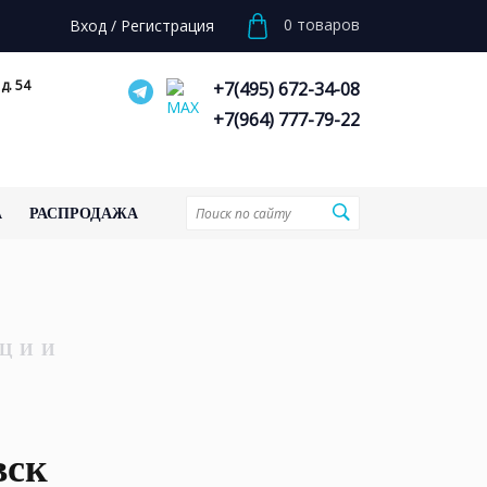
0
товаров
Вход
/
Регистрация
д. 54
+7(495) 672-34-08
+7(964) 777-79-22
А
РАСПРОДАЖА
ЦИИ
вск