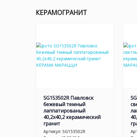
КЕРАМОГРАНИТ
SG153502R Павловск
SG
бежевый темный
св
лаппатированый
ла
40,2x40,2 керамический
40
гранит
гр
Артикул:
SG153502R
Ар