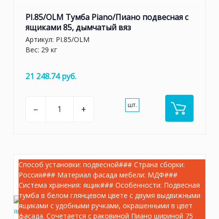
PI.85/OLM Тумба Piano/Пиано подвесная с
ящиками 85, дымчатый вяз
Артикул:
PI.85/OLM
Вес: 29 кг
21 248.74 руб.
шт.
–
+
Способ установки: подвесной### Страна сборки:
Россия### Материал фасада мебели: МДФ###
Система хранения: ящик### Особенности: Подвесная
тумба в белом глянцевом цвете с двумя выдвижными
ящиками с удобными ручками, окрашенными в цвет
фасада. Сочетается с раковиной Пиано шириной 75