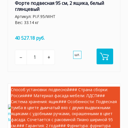
Форте подвесная 95 см, 2 ящика, белый
глянцевый
Артикул:
PI.F.95/WHT
Вес: 33.14 кг
40 527.18 руб.
шт.
–
+
Способ установки: подвесной### Страна сборки:
Россия### Материал фасада мебели: ЛДСП###
Система хранения: ящик### Особенности: Подвесная
тумба в цвете дымчатый вяз с двумя выдвижными
ящиками с удобными ручками, окрашенными в цвет
фасада. Сочетается с раковиной Пиано шириной 95
см.### Гарантия: 2 года### Фурнитура: фурнитура