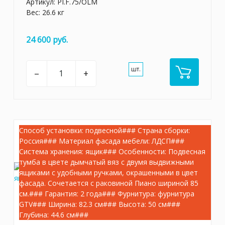
Артикул:
PI.F.75/OLM
Вес: 26.6 кг
24 600 руб.
шт.
–
+
Способ установки: подвесной### Страна сборки:
Россия### Материал фасада мебели: ЛДСП###
Система хранения: ящик### Особенности: Подвесная
тумба в цвете дымчатый вяз с двумя выдвижными
ящиками с удобными ручками, окрашенными в цвет
фасада. Сочетается с раковиной Пиано шириной 85
см.### Гарантия: 2 года### Фурнитура: фурнитура
GTV### Ширина: 82.3 см### Высота: 50 см###
Глубина: 44.6 см###