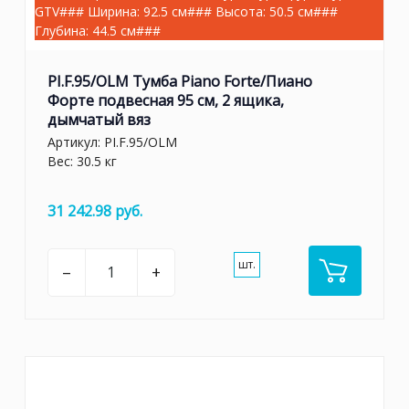
GTV### Ширина: 92.5 см### Высота: 50.5 см###
Глубина: 44.5 см###
PI.F.95/OLM Тумба Piano Forte/Пиано
Форте подвесная 95 см, 2 ящика,
дымчатый вяз
Артикул:
PI.F.95/OLM
Вес: 30.5 кг
31 242.98 руб.
шт.
–
+