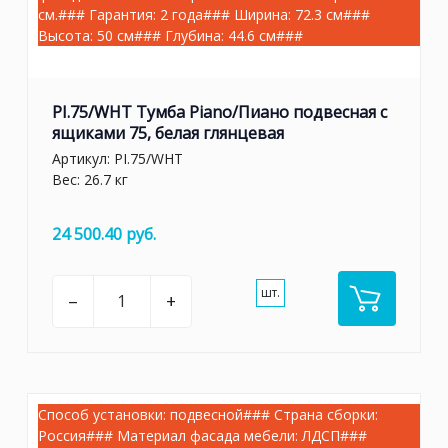
см.### Гарантия: 2 года### Ширина: 72.3 см###
Высота: 50 см### Глубина: 44.6 см###
PI.75/WHT Тумба Piano/Пиано подвесная с
ящиками 75, белая глянцевая
Артикул:
PI.75/WHT
Вес: 26.7 кг
24 500.40 руб.
шт.
–
+
Способ установки: подвесной### Страна сборки:
Россия### Материал фасада мебели: ЛДСП###