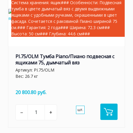
Система хранения: ящик### Особенности: Подвесная
тумба в цвете дымчатый вяз с двумя выдвижными
ящиками с удобными ручками, окрашенными в цвет
фасада. Сочетается с раковиной Пиано шириной 75
см.### Гарантия: 2 года### Ширина: 72.3 см###
Высота: 50 см### Глубина: 44.6 см###
PI.75/OLM Тумба Piano/Пиано подвесная с
ящиками 75, дымчатый вяз
Артикул:
PI.75/OLM
Вес: 26.7 кг
20 800.80 руб.
шт.
–
+