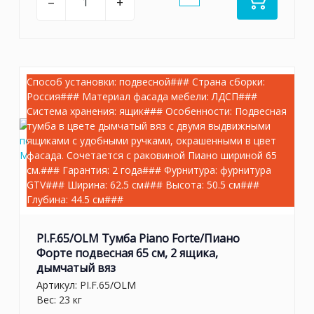
–
+
Способ установки: подвесной### Страна сборки:
Россия### Материал фасада мебели: ЛДСП###
Система хранения: ящик### Особенности: Подвесная
тумба в цвете дымчатый вяз с двумя выдвижными
ящиками с удобными ручками, окрашенными в цвет
фасада. Сочетается с раковиной Пиано шириной 65
см.### Гарантия: 2 года### Фурнитура: фурнитура
GTV### Ширина: 62.5 см### Высота: 50.5 см###
Глубина: 44.5 см###
PI.F.65/OLM Тумба Piano Forte/Пиано
Форте подвесная 65 см, 2 ящика,
дымчатый вяз
Артикул:
PI.F.65/OLM
Вес: 23 кг