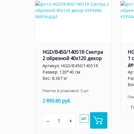
HGD/B450/14051R Синтра
HG
2 обрезной 40х120 декор
1 
де
Артикул:
HGD/B450/14051R
Размер: 120*40 см
Ар
Вес: 8.367 кг
Ра
Вес
Плиток в упаковке:
3
шт
Пл
2 890.80 руб.
Т
шт.
–
+