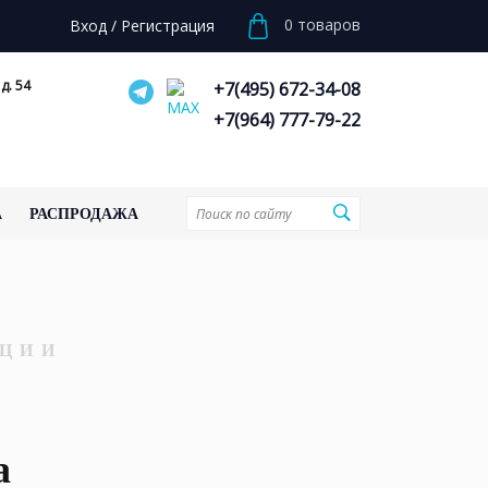
0
товаров
Вход
/
Регистрация
д. 54
+7(495) 672-34-08
+7(964) 777-79-22
А
РАСПРОДАЖА
ЦИИ
а