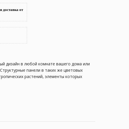
я доставка от
ный дизайн в любой комнате вашего дома или
 Структурные панели в таких же цветовых
тропических растений, элементы которых
лнят композицию бордюры с матовой или
скошной и новой долгие годы, ведь материал
в на побережье Атлантики. Он полон
ий Португалию, обязан побывать в этом