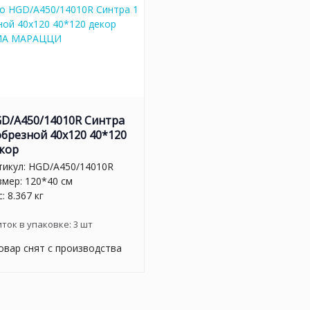
D/A450/14010R Синтра
обрезной 40х120 40*120
кор
тикул:
HGD/A450/14010R
змер: 120*40 см
: 8.367 кг
иток в упаковке:
3
шт
овар снят с производства