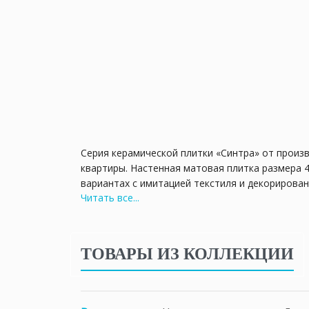
Серия керамической плитки «Синтра» от произ
квартиры. Настенная матовая плитка размера 4
вариантах с имитацией текстиля и декорирова
Читать все...
подчеркнуты сверкающим металлическим соста
глянцевой поверхностью, а также блестящий б
устойчив к повреждениям и химическим вещест
ТОВАРЫ ИЗ КОЛЛЕКЦИИ
Очаровательный город Синтра расположился с
разнообразия исторических достопримечательн
прекрасном месте.