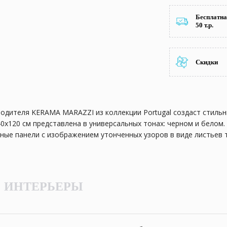
Бесплатна
50 т.р.
Скидки
водителя KERAMA MARAZZI из коллекции Portugal создаст стиль
0х120 см представлена в универсальных тонах: черном и белом.
нные панели с изображением утонченных узоров в виде листьев 
вом являются главным украшением коллекции. Прекрасно допо
исер с отливом дорогих металлов. Керамика будет выглядеть ро
вам.
ИНТЕРЬЕРЫ
реди великолепных, живописных холмов и многовековых деревье
остей и величественных сооружений. Каждый турист, посетивш