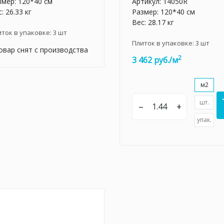
змер: 120*40 см
Артикул:
14050R
: 26.33 кг
Размер: 120*40 см
Вес: 28.17 кг
иток в упаковке:
3
шт
Плиток в упаковке:
3
шт
овар снят с производства
2
3 462 руб./м
м2
шт.
–
+
упак.