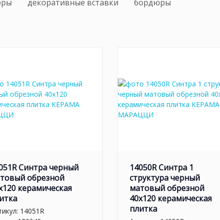
оры
декоративные вставки
бордюры
051R Синтра черный
14050R Синтра 1
товый обрезной
структура черный
х120 керамическая
матовый обрезной
итка
40х120 керамическая
плитка
тикул:
14051R