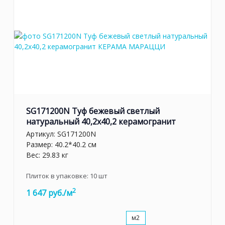
обладает удивительной прочностью и не поддаётся
внешним природным воздействиям на протяжении многих
лет. Наиболее древним из строений, сделанных из Туфа, по
праву, считается собор Эчмиадзинского собора,
датированный 303 г. н.э. Лиссабонский кафедральный собор
в Португалии, возведенный в 1150 году, претерпел
множество землетрясений, однако не потерял своей
величественности и красоты и в наши дни из-за
поразительной износостойкости материала.
SG171200N Туф бежевый светлый
натуральный 40,2x40,2 керамогранит
Артикул:
SG171200N
Размер: 40.2*40.2 см
Вес: 29.83 кг
Плиток в упаковке:
10
шт
2
1 647 руб./м
м2