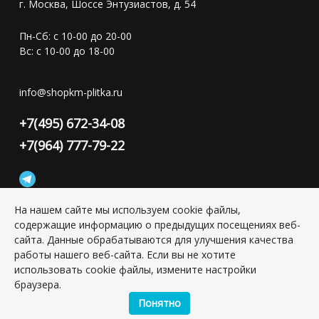
г. Москва, Шоссе Энтузиастов, д. 54
Пн-Сб: с 10-00 до 20-00
Вс: с 10-00 до 18-00
info@shopkm-plitka.ru
+7(495) 672-34-08
+7(964) 777-79-22
На нашем сайте мы используем cookie файлы,
содержащие информацию о предыдущих посещениях веб-
Конфиденциальность персональной информации
сайта. Данные обрабатываются для улучшения качества
работы нашего веб-сайта. Если вы не хотите
использовать cookie файлы, измените настройки
Copyright © 2026 ИП Григорьян Юлия Сергеевна, ИНН:
браузера.
501703338416
Понятно