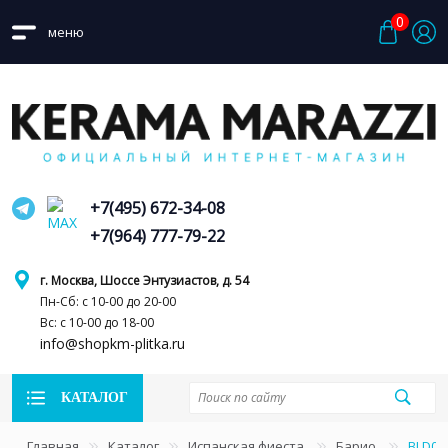
0
меню
+7(495) 672-34-08
+7(964) 777-79-22
г. Москва, Шоссе Энтузиастов, д. 54
Пн-Сб: с 10-00 до 20-00
Вс: с 10-00 до 18-00
info@shopkm-plitka.ru
КАТАЛОГ
Главная
Каталог
Испанская фиеста
Барио
BLD03