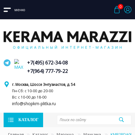
0
меню
+7(495) 672-34-08
+7(964) 777-79-22
г. Москва, Шоссе Энтузиастов, д. 54
Пн-Сб: с 10-00 до 20-00
Вс: с 10-00 до 18-00
info@shopkm-plitka.ru
КАТАЛОГ
Главная
Каталог
Марокко
Махкама
KMB2BDA005