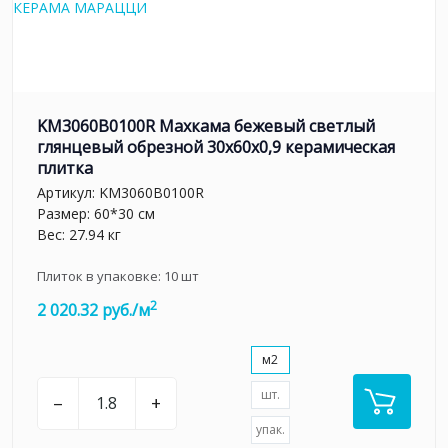
KM3060B0100R Махкама бежевый светлый
глянцевый обрезной 30x60x0,9 керамическая
плитка
Артикул:
KM3060B0100R
Размер: 60*30 см
Вес: 27.94 кг
Плиток в упаковке:
10
шт
2
2 020.32 руб./м
м2
шт.
–
+
упак.