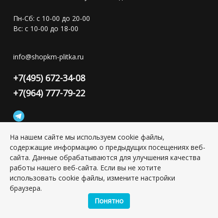
Пн-Сб: с 10-00 до 20-00
Вс: с 10-00 до 18-00
info@shopkm-plitka.ru
+7(495) 672-34-08
+7(964) 777-79-22
На нашем сайте мы используем cookie файлы,
содержащие информацию о предыдущих посещениях веб-
Конфиденциальность персональной информации
сайта. Данные обрабатываются для улучшения качества
работы нашего веб-сайта. Если вы не хотите
использовать cookie файлы, измените настройки
Copyright © 2026 ИП Григорьян Юлия Сергеевна, ИНН:
браузера.
501703338416
Понятно