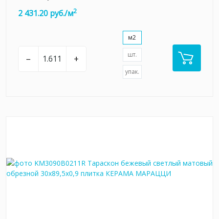
2
2 431.20 руб./м
м2
шт.
–
+
упак.