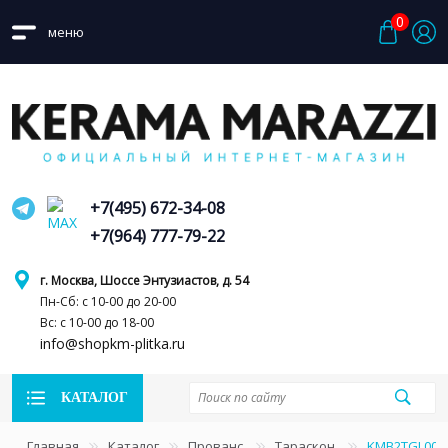
0
меню
+7(495) 672-34-08
+7(964) 777-79-22
г. Москва, Шоссе Энтузиастов, д. 54
Пн-Сб: с 10-00 до 20-00
Вс: с 10-00 до 18-00
info@shopkm-plitka.ru
КАТАЛОГ
Главная
Каталог
Прованс
Тараскон
KMB2TGL008B