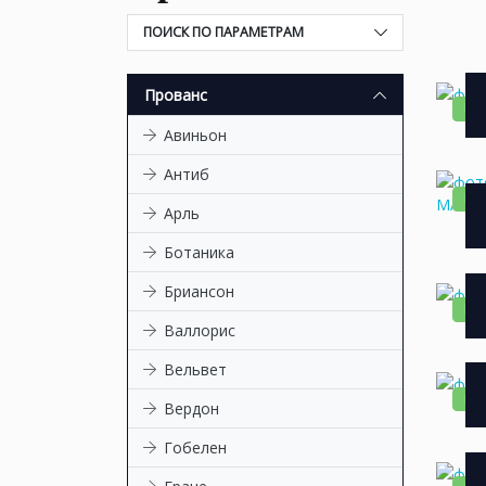
ПОИСК ПО ПАРАМЕТРАМ
Прованс
НО
Авиньон
Антиб
НО
Арль
Ботаника
Бриансон
НО
Валлорис
Вельвет
НО
Вердон
Гобелен