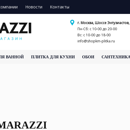
компании
Новости
Контакты
г. Москва, Шоссе Энтузиастов, 
Пн-Сб: с 10-00 до 20-00
Вс: с 10-00 до 18-00
info@shopkm-plitka.ru
ЛЯ ВАННОЙ
ПЛИТКА ДЛЯ КУХНИ
ОБОИ
САНТЕХНИК
Прованс - все новинки 2026 года
от KERAMA MARAZZI
 MARAZZI