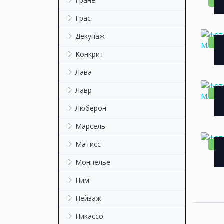
Гране
НО
Грас
Декупаж
НО
Конкрит
Лава
Лавр
НО
Люберон
Марсель
Матисс
НО
Монпелье
Ним
Пейзаж
Пикассо