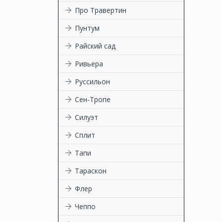
Про Травертин
Пунтум
Райский сад
Ривьера
Руссильон
Сен-Тропе
Силуэт
Сплит
Тапи
Тараскон
Флер
Чеппо