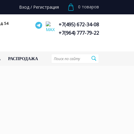
0
товаров
Вход
/
Регистрация
д. 54
+7(495) 672-34-08
+7(964) 777-79-22
А
РАСПРОДАЖА