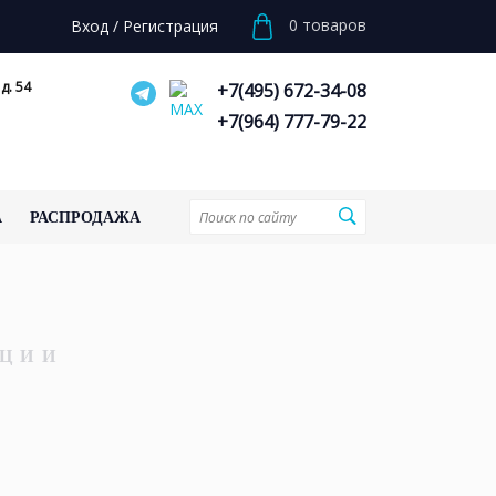
0
товаров
Вход
/
Регистрация
д. 54
+7(495) 672-34-08
+7(964) 777-79-22
А
РАСПРОДАЖА
ЦИИ