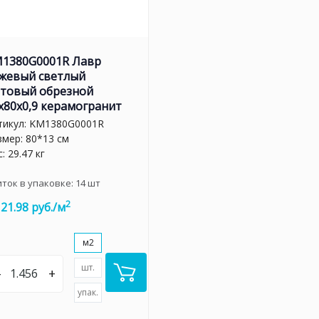
1380G0001R Лавр
жевый светлый
товый обрезной
x80x0,9 керамогранит
тикул:
KM1380G0001R
змер: 80*13 см
: 29.47 кг
иток в упаковке:
14
шт
2
121.98 руб./м
м2
шт.
–
+
упак.