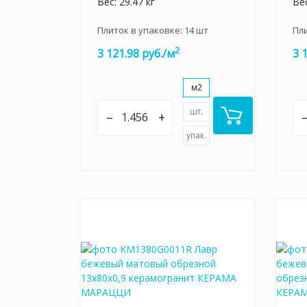
Вес: 29.47 кг
Вес
Плиток в упаковке:
14
шт
Пл
2
3 121.98 руб./м
3 
м2
шт.
–
+
упак.