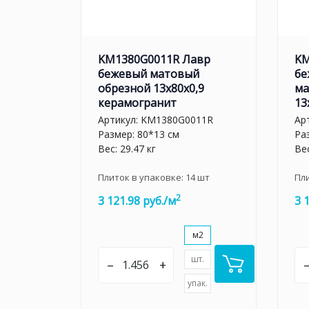
KM1380G0011R Лавр
KM
бежевый матовый
бе
обрезной 13x80x0,9
ма
керамогранит
13
Артикул:
KM1380G0011R
Ар
Размер: 80*13 см
Ра
Вес: 29.47 кг
Вес
Плиток в упаковке:
14
шт
Пл
2
3 121.98 руб./м
3 
м2
шт.
–
+
упак.