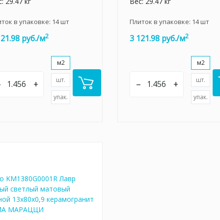
: 29.47 кг
Вес: 29.47 кг
иток в упаковке:
14
шт
Плиток в упаковке:
14
шт
2
2
121.98 руб./м
3 121.98 руб./м
м2
м2
шт.
шт.
–
+
–
+
упак.
упак.