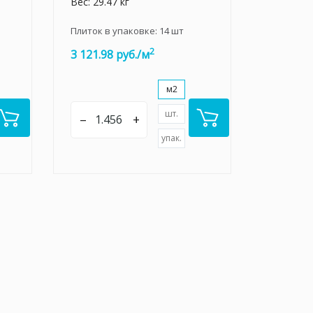
Вес: 29.47 кг
Плиток в упаковке:
14
шт
2
3 121.98 руб./м
м2
шт.
–
+
упак.