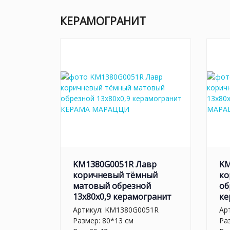
КЕРАМОГРАНИТ
KM1380G0051R Лавр
KM
коричневый тёмный
ко
матовый обрезной
об
13x80x0,9 керамогранит
ке
Артикул:
KM1380G0051R
Ар
Размер: 80*13 см
Ра