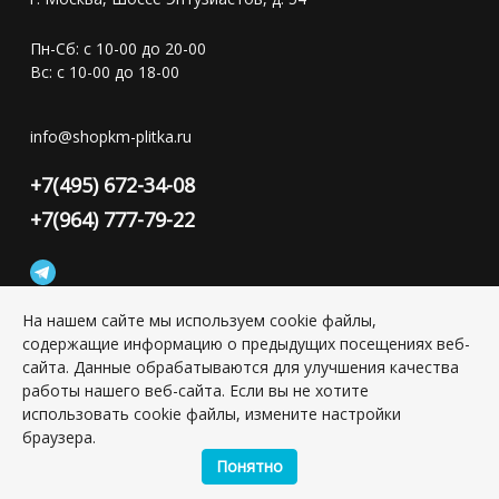
Пн-Сб: с 10-00 до 20-00
Вс: с 10-00 до 18-00
info@shopkm-plitka.ru
+7(495) 672-34-08
+7(964) 777-79-22
На нашем сайте мы используем cookie файлы,
содержащие информацию о предыдущих посещениях веб-
Конфиденциальность персональной информации
сайта. Данные обрабатываются для улучшения качества
работы нашего веб-сайта. Если вы не хотите
использовать cookie файлы, измените настройки
Copyright © 2026 ИП Григорьян Юлия Сергеевна, ИНН:
501703338416
браузера.
Понятно