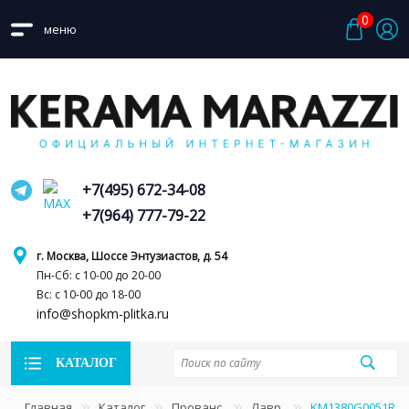
0
меню
+7(495) 672-34-08
+7(964) 777-79-22
г. Москва, Шоссе Энтузиастов, д. 54
Пн-Сб: с 10-00 до 20-00
Вс: с 10-00 до 18-00
info@shopkm-plitka.ru
КАТАЛОГ
Главная
Каталог
Прованс
Лавр
KM1380G0051R Л