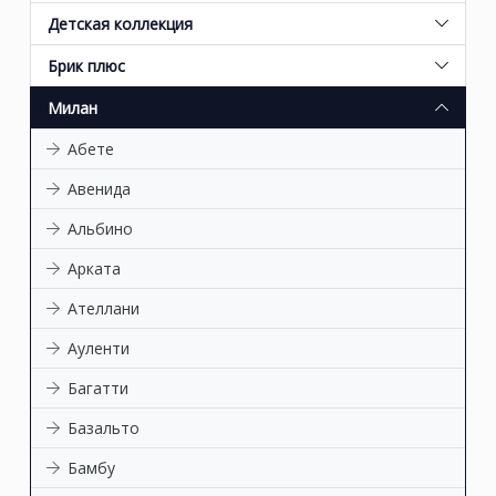
Детская коллекция
Брик плюс
Милан
Абете
Авенида
Альбино
Арката
Ателлани
Ауленти
Багатти
Базальто
Бамбу