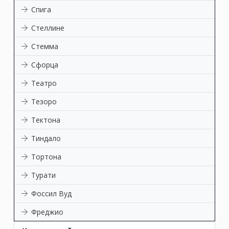
Спига
Стеллине
Стемма
Сфорца
Театро
Тезоро
Тектона
Тиндало
Тортона
Турати
Фоссил Вуд
Фреджио