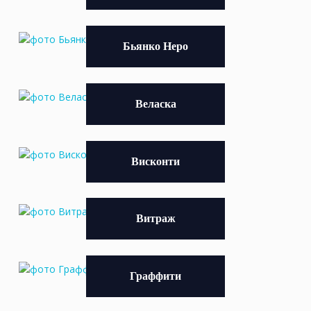
Бьянко Неро
Веласка
Висконти
Витраж
Граффити