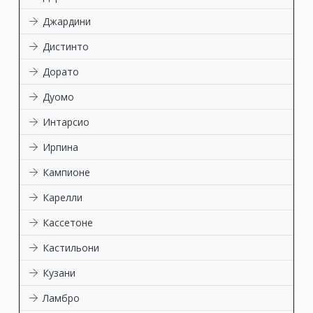
Джардини
Дистинто
Дорато
Дуомо
Интарсио
Ирпина
Кампионе
Карелли
Кассетоне
Кастильони
Кузани
Ламбро