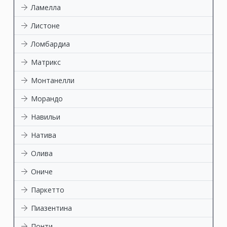
Ламелла
Листоне
Ломбардиа
Матрикс
Монтанелли
Морандо
Навильи
Натива
Олива
Ониче
Паркетто
Пиазентина
Понти