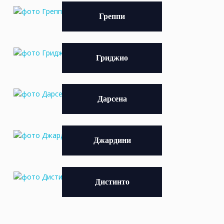
Греппи
Гриджио
Дарсена
Джардини
Дистинто