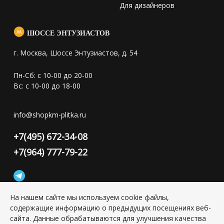
Для дизайнеров
ШОССЕ ЭНТУЗИАСТОВ
г. Москва, Шоссе Энтузиастов, д. 54
Пн-Сб: с 10-00 до 20-00
Вс: с 10-00 до 18-00
info@shopkm-plitka.ru
+7(495) 672-34-08
+7(964) 777-79-22
На нашем сайте мы используем cookie файлы,
содержащие информацию о предыдущих посещениях веб-
Конфиденциальность персональной информации
сайта. Данные обрабатываются для улучшения качества