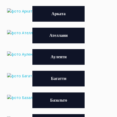
Арката
Ателлани
Ауленти
Багатти
Базальто