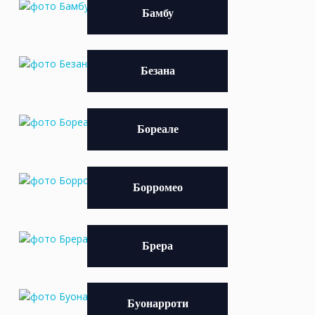
Бамбу
Безана
Бореале
Борромео
Брера
Буонарроти