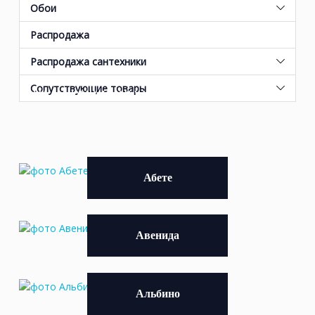
Обои
Распродажа
Прованс - все новинки 2026 года
Распродажа сантехники
от KERAMA MARAZZI
Сопутствующие товары
Абете
Авенида
Альбино