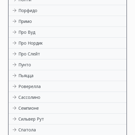
Порфидо
Примо
Про Вуд
Про Нордик
Про Слейт
Пунто
Пьяцца
Роверелла
Сассолино
Семпионе
Сильвер Рут
Спатола