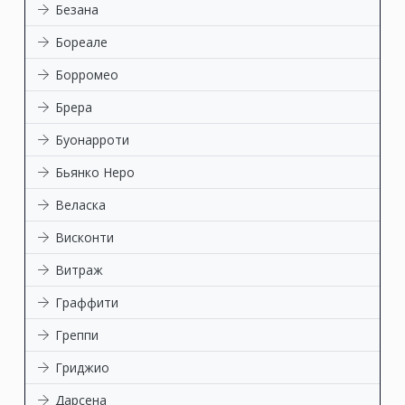
Безана
Бореале
Борромео
Брера
Буонарроти
Бьянко Неро
Веласка
Висконти
Витраж
Граффити
Греппи
Гриджио
Дарсена