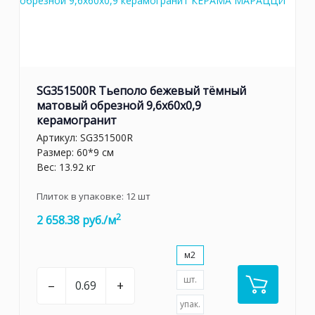
SG351500R Тьеполо бежевый тёмный
матовый обрезной 9,6x60x0,9
керамогранит
Артикул:
SG351500R
Размер: 60*9 см
Вес: 13.92 кг
Плиток в упаковке:
12
шт
2
2 658.38 руб./м
м2
шт.
–
+
упак.