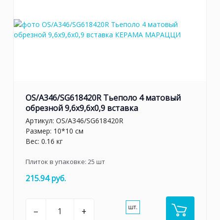
OS/A346/SG618420R Тьеполо 4 матовый
обрезной 9,6x9,6x0,9 вставка
Артикул:
OS/A346/SG618420R
Размер: 10*10 см
Вес: 0.16 кг
Плиток в упаковке:
25
шт
215.94 руб.
шт.
–
+