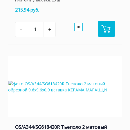
Плиток в упаковке:
25
шт
215.94 руб.
шт.
–
+
OS/A344/SG618420R Тьеполо 2 матовый