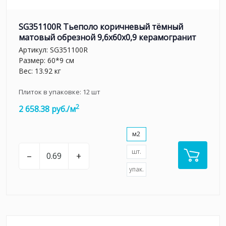
SG351100R Тьеполо коричневый тёмный
матовый обрезной 9,6x60x0,9 керамогранит
Артикул:
SG351100R
Размер: 60*9 см
Вес: 13.92 кг
Плиток в упаковке:
12
шт
2
2 658.38 руб./м
м2
шт.
–
+
упак.