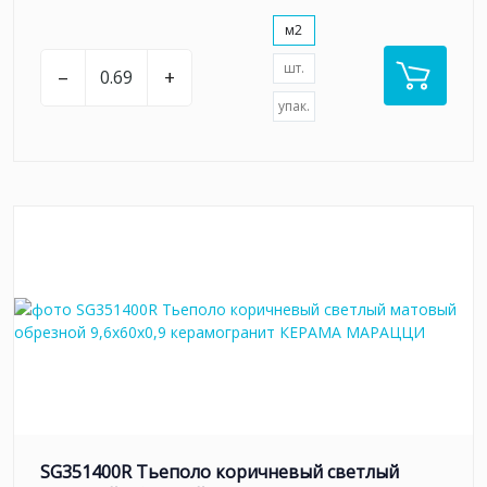
м2
шт.
–
+
упак.
SG351400R Тьеполо коричневый светлый