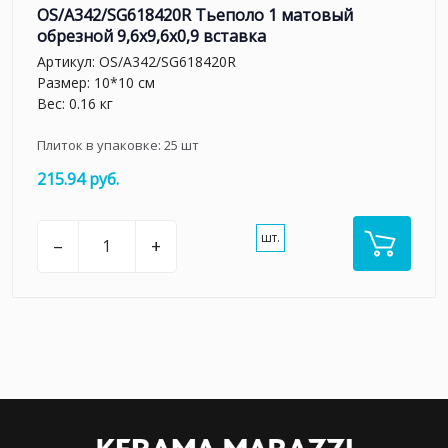
OS/A342/SG618420R Тьеполо 1 матовый
обрезной 9,6x9,6x0,9 вставка
Артикул:
OS/A342/SG618420R
Размер: 10*10 см
Вес: 0.16 кг
Плиток в упаковке:
25
шт
215.94 руб.
шт.
–
+