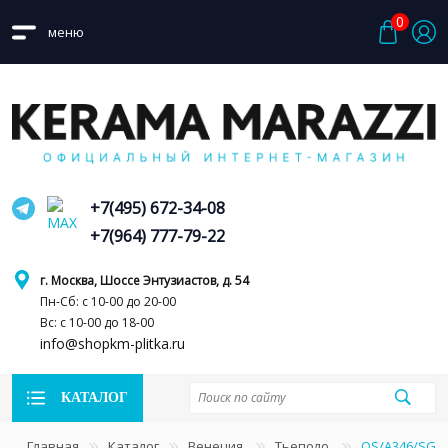
0
меню
+7(495) 672-34-08
+7(964) 777-79-22
г. Москва, Шоссе Энтузиастов, д. 54
Пн-Сб: с 10-00 до 20-00
Вс: с 10-00 до 18-00
info@shopkm-plitka.ru
КАТАЛОГ
Главная
Каталог
Венеция
Тьеполо
OS/A346/SG61