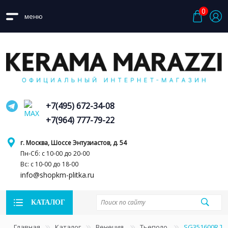
0
меню
+7(495) 672-34-08
+7(964) 777-79-22
г. Москва, Шоссе Энтузиастов, д. 54
Пн-Сб: с 10-00 до 20-00
Вс: с 10-00 до 18-00
info@shopkm-plitka.ru
КАТАЛОГ
Главная
Каталог
Венеция
Тьеполо
SG351600R Т