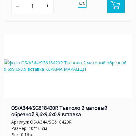
шт.
–
+
OS/A344/SG618420R Тьеполо 2 матовый
обрезной 9,6x9,6x0,9 вставка
Артикул:
OS/A344/SG618420R
Размер: 10*10 см
Вес: 0.16 кг