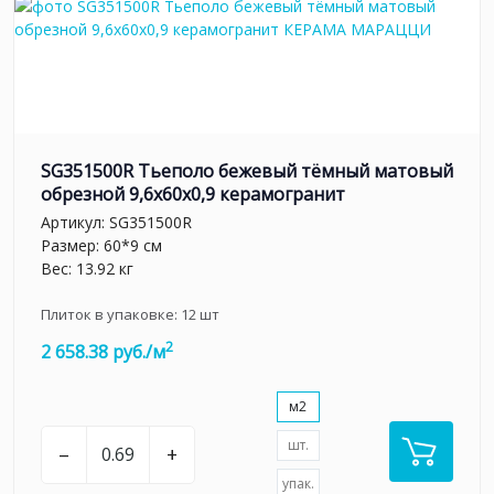
SG351500R Тьеполо бежевый тёмный матовый
обрезной 9,6x60x0,9 керамогранит
Артикул:
SG351500R
Размер: 60*9 см
Вес: 13.92 кг
Плиток в упаковке:
12
шт
2
2 658.38 руб./м
м2
шт.
–
+
упак.