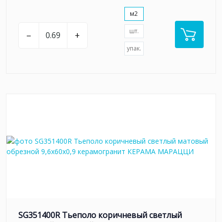
м2
шт.
–
+
упак.
SG351400R Тьеполо коричневый светлый