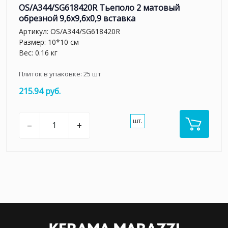
OS/A344/SG618420R Тьеполо 2 матовый
обрезной 9,6x9,6x0,9 вставка
Артикул:
OS/A344/SG618420R
Размер: 10*10 см
Вес: 0.16 кг
Плиток в упаковке:
25
шт
215.94 руб.
шт.
–
+