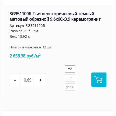
SG351100R Тьеполо коричневый тёмный
матовый обрезной 9,6x60x0,9 керамогранит
Артикул:
SG351100R
Размер: 60*9 см
Вес: 13.92 кг
Плиток в упаковке:
12
шт
2
2 658.38 руб./м
м2
шт.
–
+
упак.