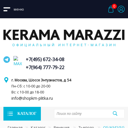
0
меню
+7(495) 672-34-08
+7(964) 777-79-22
г. Москва, Шоссе Энтузиастов, д. 54
Пн-Сб: с 10-00 до 20-00
Вс: с 10-00 до 18-00
info@shopkm-plitka.ru
КАТАЛОГ
Главная
Каталог
Венеция
Тьеполо
OS/A342/SG61